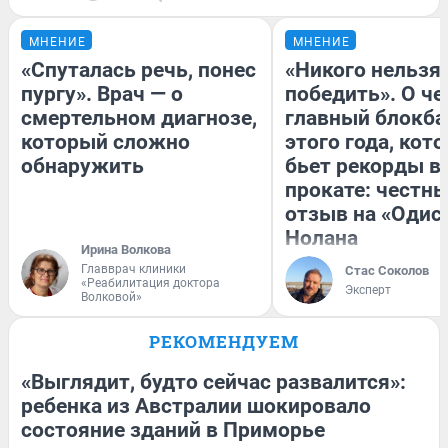
МНЕНИЕ
МНЕНИЕ
«Спуталась речь, понес
«Никого нельзя
пургу». Врач — о
победить». О ч
смертельном диагнозе,
главный блокба
который сложно
этого года, кот
обнаружить
бьет рекорды в
прокате: честн
отзыв на «Одис
Нолана
Ирина Волкова
Главврач клиники
Стас Соколов
«Реабилитация доктора
Эксперт
Волковой»
РЕКОМЕНДУЕМ
«Выглядит, будто сейчас развалится»:
ребенка из Австралии шокировало
состояние зданий в Приморье