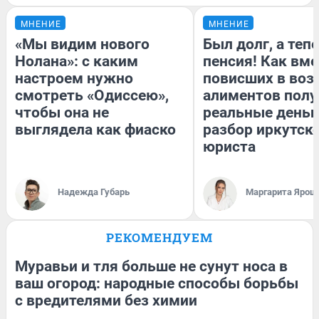
МНЕНИЕ
МНЕНИЕ
«Мы видим нового
Был долг, а теп
Нолана»: с каким
пенсия! Как вм
настроем нужно
повисших в воз
смотреть «Одиссею»,
алиментов полу
чтобы она не
реальные деньг
выглядела как фиаско
разбор иркутск
юриста
Надежда Губарь
Маргарита Ярош
РЕКОМЕНДУЕМ
Муравьи и тля больше не сунут носа в
ваш огород: народные способы борьбы
с вредителями без химии