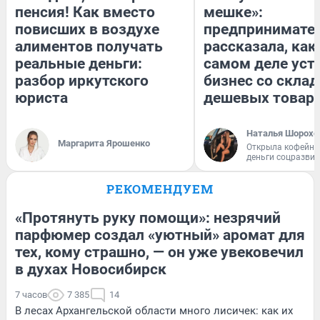
пенсия! Как вместо
мешке»:
повисших в воздухе
предпринимате
алиментов получать
рассказала, как
реальные деньги:
самом деле уст
разбор иркутского
бизнес со скла
юриста
дешевых товар
Наталья Шорохо
Маргарита Ярошенко
Открыла кофейну
деньги соцразви
РЕКОМЕНДУЕМ
«Протянуть руку помощи»: незрячий
парфюмер создал «уютный» аромат для
тех, кому страшно, — он уже увековечил
в духах Новосибирск
7 часов
7 385
14
В лесах Архангельской области много лисичек: как их