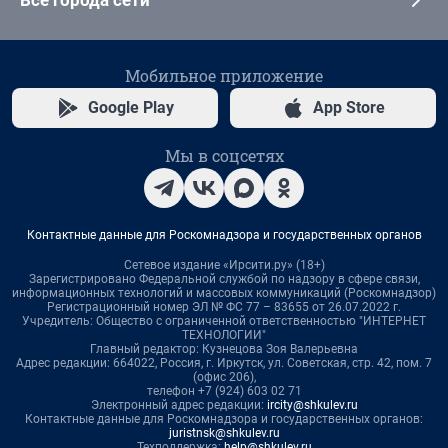
Мобильное приложение
Google Play
App Store
Мы в соцсетях
Контактные данные для Роскомнадзора и государственных органов
Сетевое издание «Ирсити.ру» (18+)
Зарегистрировано Федеральной службой по надзору в сфере связи,
информационных технологий и массовых коммуникаций (Роскомнадзор)
Регистрационный номер ЭЛ № ФС 77 – 83655 от 26.07.2022 г.
Учредитель: Общество с ограниченной ответственностью "ИНТЕРНЕТ
ТЕХНОЛОГИИ"
Главный редактор: Кузнецова Зоя Валерьевна
Адрес редакции: 664022, Россия, г. Иркутск, ул. Советская, стр. 42, пом. 7
(офис 206),
телефон +7 (924) 603 02 71
Электронный адрес редакции:
ircity@shkulev.ru
Контактные данные для Роскомнадзора и государственных органов:
juristnsk@shkulev.ru
Техподдержка:
help@shkulev.ru