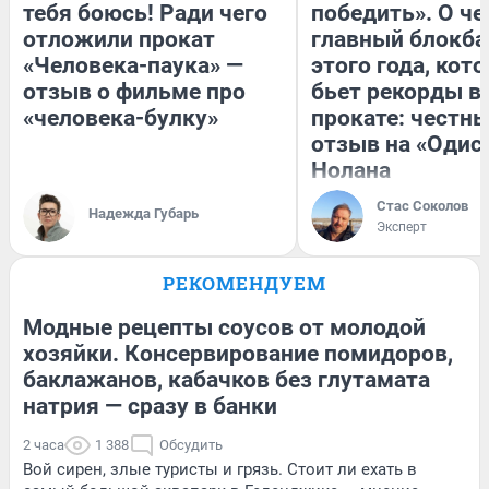
тебя боюсь! Ради чего
победить». О ч
отложили прокат
главный блокба
«Человека-паука» —
этого года, кот
отзыв о фильме про
бьет рекорды в
«человека-булку»
прокате: честн
отзыв на «Одис
Нолана
Стас Соколов
Надежда Губарь
Эксперт
РЕКОМЕНДУЕМ
Модные рецепты соусов от молодой
хозяйки. Консервирование помидоров,
баклажанов, кабачков без глутамата
натрия — сразу в банки
2 часа
1 388
Обсудить
Вой сирен, злые туристы и грязь. Стоит ли ехать в