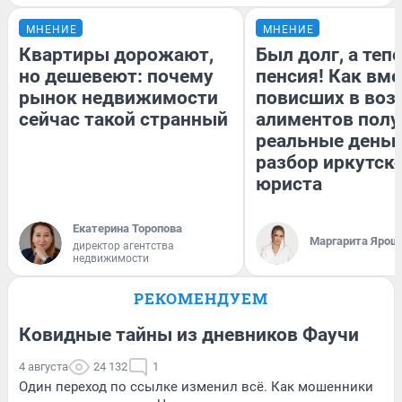
МНЕНИЕ
МНЕНИЕ
Квартиры дорожают,
Был долг, а теп
но дешевеют: почему
пенсия! Как вм
рынок недвижимости
повисших в воз
сейчас такой странный
алиментов полу
реальные деньг
разбор иркутск
юриста
Екатерина Торопова
Маргарита Ярош
директор агентства
недвижимости
РЕКОМЕНДУЕМ
Ковидные тайны из дневников Фаучи
4 августа
24 132
1
Один переход по ссылке изменил всё. Как мошенники