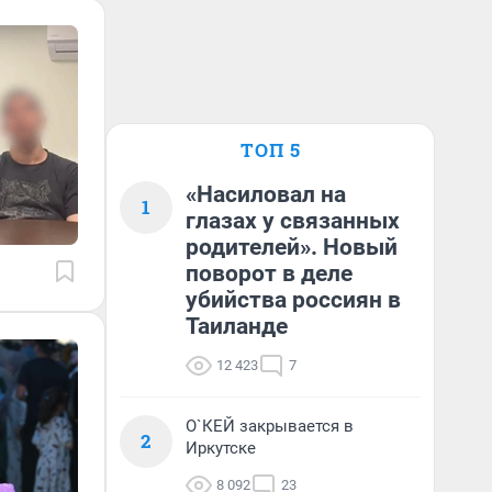
ТОП 5
«Насиловал на
1
глазах у связанных
родителей». Новый
поворот в деле
убийства россиян в
Таиланде
12 423
7
О`КЕЙ закрывается в
2
Иркутске
8 092
23