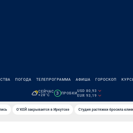
СТВА
ПОГОДА
ТЕЛЕПРОГРАММА
АФИША
ГОРОСКОП
КУРС
USD 80,93
СЕЙЧАС
3
ПРОБКИ
+28°C
EUR 93,19
лись
О`КЕЙ закрывается в Иркутске
Студия растяжки бросила клие