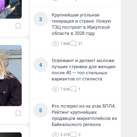
Крупнейшая угольная
3
генерация в стране. Новую
ТЭЦ построят в Иркутской
области в 2028 году
7 848
21
Освежают и делают моложе:
4
лучшие стрижки для женщин
после 40 — топ стильных
вариантов от стилиста
7 636
1
Кто потерял из-за атак БПЛА.
5
Рейтинг крупнейших
продавцов маркетплейсов из
Байкальского региона
5 378
3