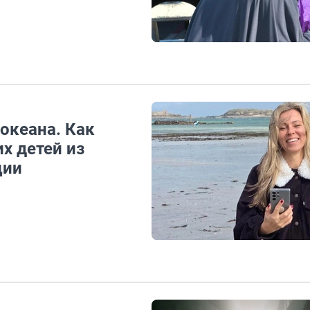
океана. Как
х детей из
ции