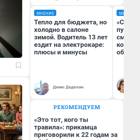
МНЕНИЕ
МНЕНИЕ
Тепло для бюджета, но
«Спутал
холодно в салоне
пургу».
зимой. Водитель 13 лет
смерте
ездит на электрокаре:
которы
плюсы и минусы
обнару
Ир
Гл
Денис Дедюхин
«Р
Во
РЕКОМЕНДУЕМ
«Это тот, кого ты
травила»: прикамца
приговорили к 22 годам за