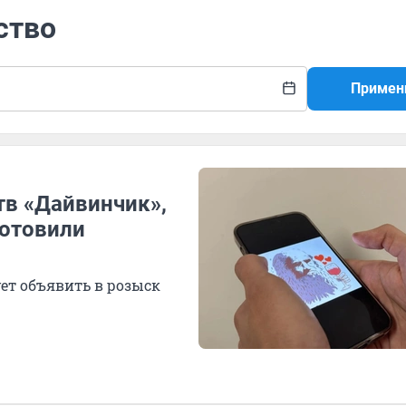
ство
Примен
тв «Дайвинчик»,
готовили
ует объявить в розыск