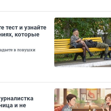
е тест и узнайте
ниях, которые
падаете в ловушки
журналистка
ница и не