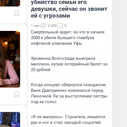
убийство семьи его
девушки, сейчас он звонит
ей с угрозами
1 час
2 929
9
Смертельный аудит: за что в начале
2000-х убили бывшего главбуха
нефтяной компании Уфы
Уроженка Волгограда выиграла
миллион, купив лотерейный билет за
20 рублей
Когда концерт обернулся скандалом.
Ваня Дмитриенко извинился перед
Линочкой Ли за выступление сестры
под ее голос
«Я не жалуюсь». Строитель лишился
рук и ног и стал звездой соцсетей: