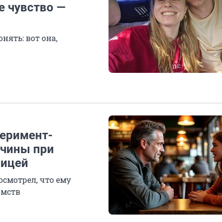
е чувство —
нять: вот она,
еримент-
жчины при
ницей
смотрел, что ему
омств