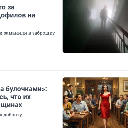
то за
дофилов на
ми заманили в заброшку
за булочками»:
ь, что их
нщинах
х доброту