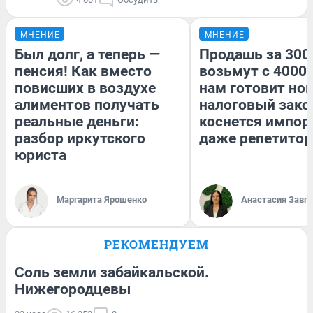
МНЕНИЕ
МНЕНИЕ
Был долг, а теперь —
Продашь за 3000
пенсия! Как вместо
возьмут с 4000.
повисших в воздухе
нам готовит но
алиментов получать
налоговый зако
реальные деньги:
коснется импор
разбор иркутского
даже репетитор
юриста
Маргарита Ярошенко
Анастасия Завг
РЕКОМЕНДУЕМ
Соль земли забайкальской.
Нижегородцевы