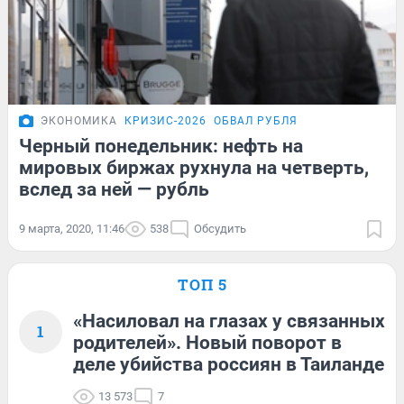
ЭКОНОМИКА
КРИЗИС-2026
ОБВАЛ РУБЛЯ
Черный понедельник: нефть на
мировых биржах рухнула на четверть,
вслед за ней — рубль
9 марта, 2020, 11:46
538
Обсудить
ТОП 5
«Насиловал на глазах у связанных
1
родителей». Новый поворот в
деле убийства россиян в Таиланде
13 573
7