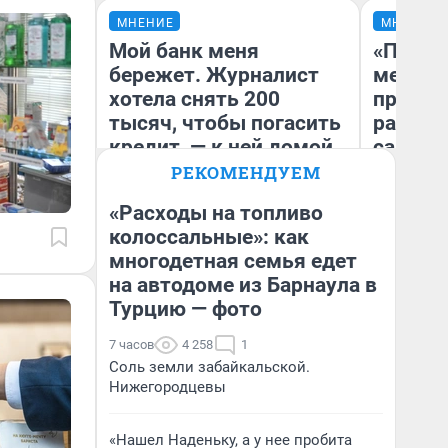
МНЕНИЕ
МНЕНИЕ
Мой банк меня
«Покуп
бережет. Журналист
мешке»
хотела снять 200
предпр
тысяч, чтобы погасить
рассказ
кредит, — к ней домой
самом 
приехала служба
бизнес
РЕКОМЕНДУЕМ
безопасности
дешевы
«Расходы на топливо
колоссальные»: как
На
Ксения Владимирская
многодетная семья едет
От
Автор мнения
де
на автодоме из Барнаула в
Турцию — фото
7 часов
4 258
1
Соль земли забайкальской.
Нижегородцевы
«Нашел Наденьку, а у нее пробита