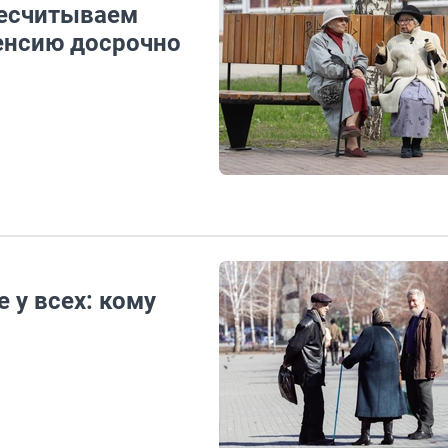
ресчитываем
пенсию досрочно
е у всех: кому