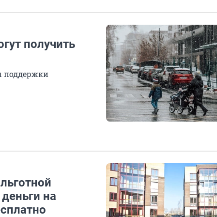
огут получить
ы поддержки
 льготной
 деньги на
есплатно