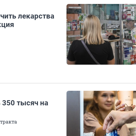
учить лекарства
кция
ь 350 тысяч на
нтракта