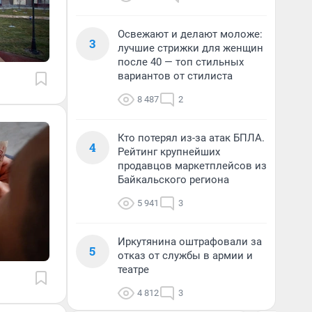
Освежают и делают моложе:
3
лучшие стрижки для женщин
после 40 — топ стильных
вариантов от стилиста
8 487
2
Кто потерял из-за атак БПЛА.
4
Рейтинг крупнейших
продавцов маркетплейсов из
Байкальского региона
5 941
3
Иркутянина оштрафовали за
5
отказ от службы в армии и
театре
4 812
3