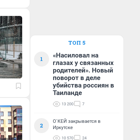
ТОП 5
«Насиловал на
1
глазах у связанных
родителей». Новый
поворот в деле
убийства россиян в
Таиланде
13 200
7
О`КЕЙ закрывается в
2
Иркутске
10 570
24