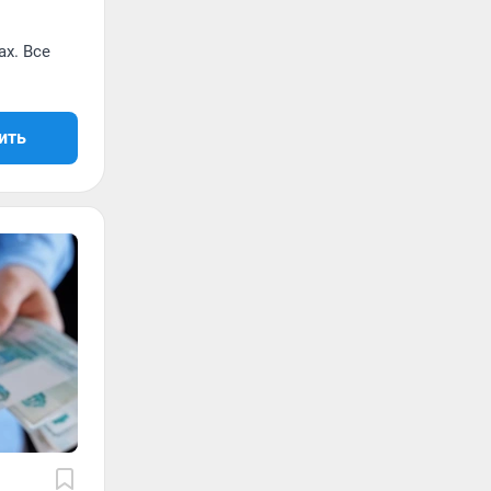
х. Все
ить