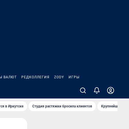
Ы ВАЛЮТ
РЕДКОЛЛЕГИЯ
ZODY
ИГРЫ
ся в Иркутске
Студия растяжки бросила клиентов
Крупнейшие про