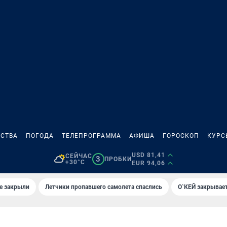
СТВА
ПОГОДА
ТЕЛЕПРОГРАММА
АФИША
ГОРОСКОП
КУРС
USD 81,41
СЕЙЧАС
3
ПРОБКИ
+30°C
EUR 94,06
е закрыли
Летчики пропавшего самолета спаслись
О`КЕЙ закрывает