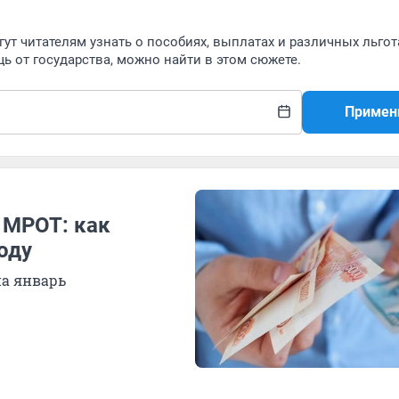
т читателям узнать о пособиях, выплатах и различных льгота
ь от государства, можно найти в этом сюжете.
Примен
 МРОТ: как
оду
а январь