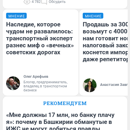
4 782
Обсудить
МНЕНИЕ
МНЕНИЕ
Наследие, которое
Продашь за 3000
чудом не развалилось:
возьмут с 4000.
транспортный эксперт
нам готовит но
разнес миф о «вечных»
налоговый зако
советских дорогах
коснется импор
даже репетитор
Олег Арефьев
Блогер, предприниматель,
Анастасия Завг
владелец в транспортном
бизнесе
РЕКОМЕНДУЕМ
«Мне должны 17 млн, но банку плачу
я»: почему в Башкирии обманутые в
ИЖС не могут добиться правды