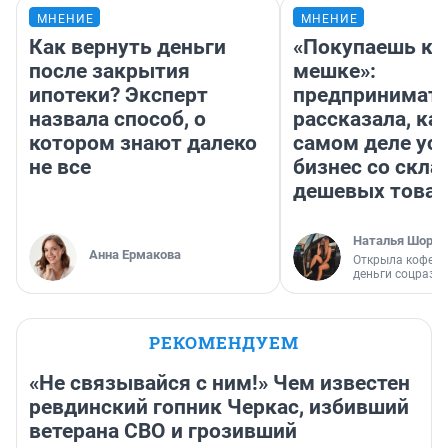
МНЕНИЕ
МНЕНИЕ
Как вернуть деньги
«Покупаешь ко
после закрытия
мешке»:
ипотеки? Эксперт
предпринимат
назвала способ, о
рассказала, как
котором знают далеко
самом деле ус
не все
бизнес со скл
дешевых това
Наталья Шорох
Анна Ермакова
Открыла кофейн
деньги соцразв
РЕКОМЕНДУЕМ
«Не связывайся с ним!» Чем известен
ревдинский гопник Черкас, избивший
ветерана СВО и грозивший