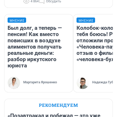
4 864
Обсудить
МНЕНИЕ
МНЕНИЕ
Был долг, а теперь —
Колобок-колобо
пенсия! Как вместо
тебя боюсь! Ра
повисших в воздухе
отложили прок
алиментов получать
«Человека-пау
реальные деньги:
отзыв о фильм
разбор иркутского
«человека-бул
юриста
Маргарита Ярошенко
Надежда Губар
РЕКОМЕНДУЕМ
«Позавтракал и побежал — это уже