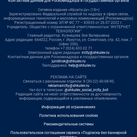
Контактные данные для Роскомнадзора и государственных органов
Сетевое издание «Ирсити.ру» (18+)
Зарегистрировано Федеральной службой по надзору в сфере связи,
информационных технологий и массовых коммуникаций (Роскомнадзор)
Регистрационный номер ЭЛ № ФС 77 – 83655 от 26.07.2022 г.
Учредитель: Общество с ограниченной ответственностью "ИНТЕРНЕТ
ТЕХНОЛОГИИ"
Главный редактор: Кузнецова Зоя Валерьевна
Адрес редакции: 664022, Россия, г. Иркутск, ул. Советская, стр. 42, пом. 7
(офис 206),
телефон +7 (924) 603 02 71
Электронный адрес редакции:
ircity@shkulev.ru
Контактные данные для Роскомнадзора и государственных органов:
juristnsk@shkulev.ru
Техподдержка:
help@shkulev.ru
РЕКЛАМА НА САЙТЕ
Связаться с рекламным отделом: 8 (30-22) 40-08-90,
reklamaircity@shkulev.ru
Чат-бот в телеграм:
@shkulev_social_ircity_bot
Редакция сайта не несет ответственности за достоверность
информации, содержащейся в рекламных объявлениях.
Информация об ограничениях
Политика использования cookies
Рекомендательные системы
Пользовательское соглашение сервиса «Подписка без баннерной
рекламы»