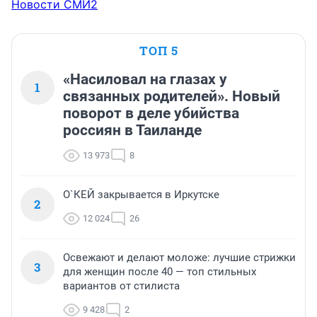
Новости СМИ2
ТОП 5
«Насиловал на глазах у
1
связанных родителей». Новый
поворот в деле убийства
россиян в Таиланде
13 973
8
О`КЕЙ закрывается в Иркутске
2
12 024
26
Освежают и делают моложе: лучшие стрижки
3
для женщин после 40 — топ стильных
вариантов от стилиста
9 428
2