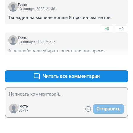
завалило,дороги,дороги...а как же тротуарная часть 
Гость
города? Отвалы снега на пол тротуара,и мы ходим по 
13 января 2023, 21:48
каким-то "козьим" тропинкам, Баррикад улица ужасна, 
Ты ездил на машине вопще Я против реагентов
Рабочего штаба такая же беда.
+0
–0
Гость
13 января 2023, 21:17
А не пробовали убирать снег в ночное время.
+1
–0
Читать все комментарии
Гость
Отправить
Войти