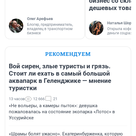
бизнес со скл
дешевых това
Олег Арефьев
Наталья Шорох
Блогер, предприниматель,
владелец в транспортном
Открыла кофейн
бизнесе
деньги соцразв
РЕКОМЕНДУЕМ
Вой сирен, злые туристы и грязь.
Стоит ли ехать в самый большой
аквапарк в Геленджике — мнение
туристки
13 часов
12 666
21
«Не вольеры, а камеры пыток»: девушка
пожаловалась на состояние экопарка «Лотос» в
Уссурийске
«Шрамы болят ужасно». Екатеринбурженка, которую