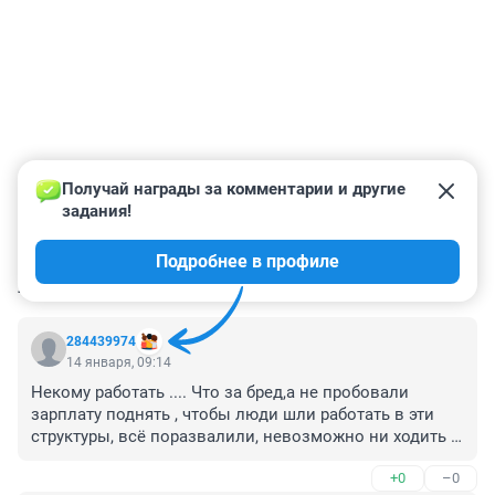
Получай награды за комментарии и другие 
задания!
Подробнее в профиле
КОММЕНТАРИИ
7
284439974
14 января, 09:14
Некому работать .... Что за бред,а не пробовали 
зарплату поднять , чтобы люди шли работать в эти 
структуры, всё поразвалили, невозможно ни ходить 
зимой,ни ездить,снег убирать не каждый день ведь, 
+0
–0
сегодня просто трындец какой-то был,опять город 