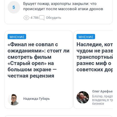
Бушует пожар, аэропорты закрыли: что
5
происходит после массовой атаки дронов
4 786
Обсудить
МНЕНИЕ
МНЕНИЕ
«Финал не совпал с
Наследие, кото
ожиданиями»: стоит ли
чудом не разва
смотреть фильм
транспортный 
«Старый орел» на
разнес миф о 
большом экране —
советских доро
честная рецензия
Олег Арефьев
Блогер, предпри
Надежда Губарь
владелец в тра
бизнесе