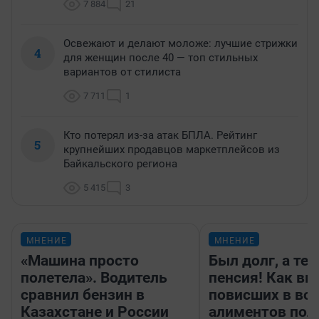
7 884
21
Освежают и делают моложе: лучшие стрижки
4
для женщин после 40 — топ стильных
вариантов от стилиста
7 711
1
Кто потерял из-за атак БПЛА. Рейтинг
5
крупнейших продавцов маркетплейсов из
Байкальского региона
5 415
3
МНЕНИЕ
МНЕНИЕ
«Машина просто
Был долг, а те
полетела». Водитель
пенсия! Как вм
сравнил бензин в
повисших в во
Казахстане и России
алиментов пол