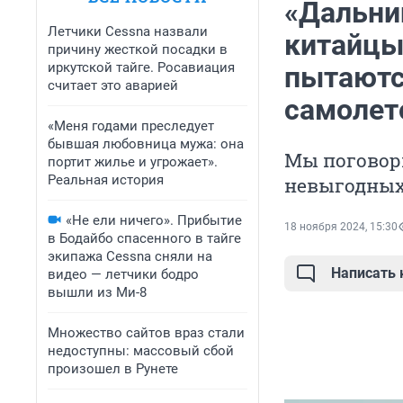
«Дальни
Летчики Cessna назвали
китайцы
причину жесткой посадки в
иркутской тайге. Росавиация
пытаютс
считает это аварией
самолет
«Меня годами преследует
бывшая любовница мужа: она
Мы поговори
портит жилье и угрожает».
Реальная история
невыгодных 
«Не ели ничего». Прибытие
18 ноября 2024, 15:30
в Бодайбо спасенного в тайге
экипажа Cessna сняли на
Написать
видео — летчики бодро
вышли из Ми-8
Множество сайтов враз стали
недоступны: массовый сбой
произошел в Рунете