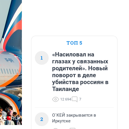
ТОП 5
«Насиловал на
1
глазах у связанных
родителей». Новый
поворот в деле
убийства россиян в
Таиланде
12 694
7
О`КЕЙ закрывается в
2
Иркутске