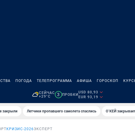
СТВА
ПОГОДА
ТЕЛЕПРОГРАММА
АФИША
ГОРОСКОП
КУРС
USD 80,93
СЕЙЧАС
3
ПРОБКИ
+29°C
EUR 93,19
е закрыли
Летчики пропавшего самолета спаслись
О`КЕЙ закрывает
ОРТ
КРИЗИС-2026
ЭКСПЕРТ