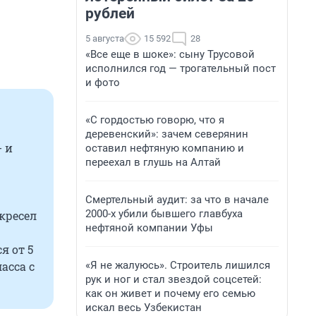
рублей
5 августа
15 592
28
«Все еще в шоке»: сыну Трусовой
исполнился год — трогательный пост
и фото
«С гордостью говорю, что я
деревенский»: зачем северянин
- и
оставил нефтяную компанию и
переехал в глушь на Алтай
Смертельный аудит: за что в начале
2000-х убили бывшего главбуха
кресел
нефтяной компании Уфы
я от 5
«Я не жалуюсь». Строитель лишился
асса с
рук и ног и стал звездой соцсетей:
как он живет и почему его семью
искал весь Узбекистан