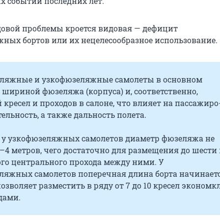
х событий последних лет.
довой проблемы кроется видовая — дефицит
ых бортов или их нецелесообразное использование.
яжные и узкофюзеляжные самолеты в основном
шириной фюзеляжа (корпуса) и, соответственно,
кресел и проходов в салоне, что влияет на пассажиро
ельность, а также дальность полета.
, у узкофюзеляжных самолетов диаметр фюзеляжа не
4 метров, чего достаточно для размещения до шести 
ого центрального прохода между ними. У
яжных самолетов поперечная длина борта начинаетс
позволяет разместить в ряду от 7 до 10 кресел экономкл
дами.