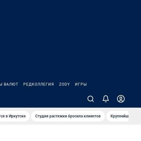
Ы ВАЛЮТ
РЕДКОЛЛЕГИЯ
ZODY
ИГРЫ
ся в Иркутске
Студия растяжки бросила клиентов
Крупнейшие про