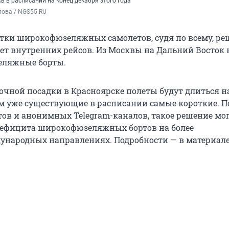
 в расписании на конец декабря этого года
пова / NGS55.RU
тки широкофюзеляжных самолетов, судя по всему, р
чет внутренних рейсов. Из Москвы на Дальний Восток
еляжные борты.
очной посадки в Красноярске полеты будут длиться н
ем уже существующие в расписании самые короткие. П
ов и анонимных Telegram-каналов, такое решение мо
дефицита широкофюзеляжных бортов на более
народных направлениях. Подробности — в материал