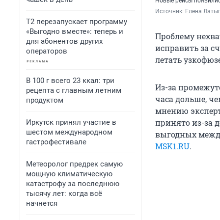
Новые рейсы появились
Источник: 
Елена Латы
Т2 перезапускает программу
«Выгодно вместе»: теперь и
Проблему нехва
для абонентов других
исправить за с
операторов
летать узкофюз
В 100 г всего 23 ккал: три
Из-за промежут
рецепта с главным летним
часа дольше, ч
продуктом
мнению эксперт
принято из-за 
Иркутск принял участие в
шестом международном
выгодных между
гастрофестивале
MSK1.RU
.
Метеоролог предрек самую
мощную климатическую
катастрофу за последнюю
тысячу лет: когда всё
начнется