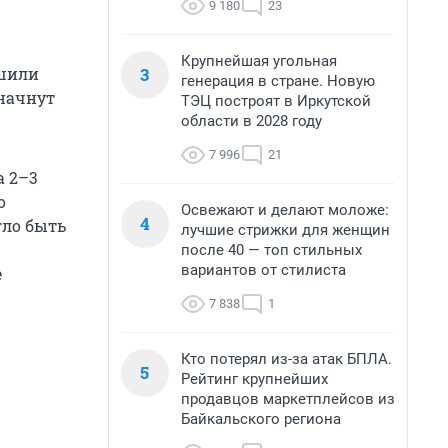
9 180
23
Крупнейшая угольная
3
ешили
генерация в стране. Новую
 начнут
ТЭЦ построят в Иркутской
области в 2028 году
7 996
21
а 2–3
о
Освежают и делают моложе:
4
гло быть
лучшие стрижки для женщин
после 40 — топ стильных
вариантов от стилиста
е
7 838
1
Кто потерял из-за атак БПЛА.
5
Рейтинг крупнейших
продавцов маркетплейсов из
Байкальского региона