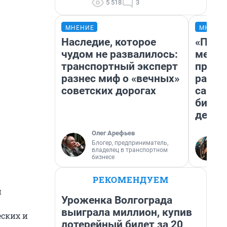
5 518
3
МНЕНИЕ
МНЕНИ
Наследие, которое
«Поку
чудом не развалилось:
мешке
транспортный эксперт
предп
разнес миф о «вечных»
расска
советских дорогах
самом
бизне
дешев
Олег Арефьев
Блогер, предприниматель,
владелец в транспортном
бизнесе
РЕКОМЕНДУЕМ
и
Уроженка Волгограда
выиграла миллион, купив
еских и
лотерейный билет за 20