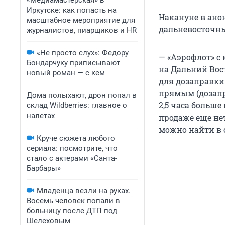
«Медиамастерская» в
Иркутске: как попасть на
Накануне в ано
масштабное мероприятие для
дальневосточны
журналистов, пиарщиков и HR
«Не просто слух»: Федору
— «Аэрофлот» с
Бондарчуку приписывают
на Дальний Вос
новый роман — с кем
для дозаправки
прямым (дозапр
Дома полыхают, дрон попал в
2,5 часа больше
склад Wildberries: главное о
налетах
продаже еще нет
можно найти в 
Круче сюжета любого
сериала: посмотрите, что
стало с актерами «Санта-
Барбары»
Младенца везли на руках.
Восемь человек попали в
больницу после ДТП под
Шелеховым