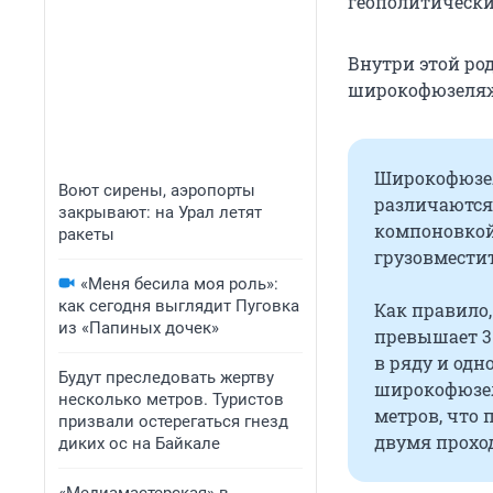
геополитически
Внутри этой ро
широкофюзеляжн
Широкофюзел
Воют сирены, аэропорты
различаются 
закрывают: на Урал летят
компоновкой 
ракеты
грузовместит
«Меня бесила моя роль»:
как сегодня выглядит Пуговка
Как правило
из «Папиных дочек»
превышает 3–
в ряду и одн
Будут преследовать жертву
широкофюзел
несколько метров. Туристов
метров, что 
призвали остерегаться гнезд
двумя прохо
диких ос на Байкале