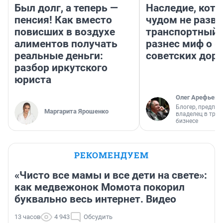
Был долг, а теперь —
Наследие, кото
пенсия! Как вместо
чудом не разва
повисших в воздухе
транспортный 
алиментов получать
разнес миф о 
реальные деньги:
советских доро
разбор иркутского
юриста
Олег Арефьев
Блогер, предпри
Маргарита Ярошенко
владелец в тра
бизнесе
РЕКОМЕНДУЕМ
«Чисто все мамы и все дети на свете»:
как медвежонок Момота покорил
буквально весь интернет. Видео
13 часов
4 943
Обсудить