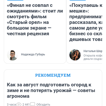
«Финал не совпал с
«Покупаешь ко
ожиданиями»: стоит ли
мешке»:
смотреть фильм
предпринимат
«Старый орел» на
рассказала, как
большом экране —
самом деле ус
честная рецензия
бизнес со скл
дешевых това
Наталья Шорох
Надежда Губарь
Открыла кофейн
деньги соцразв
РЕКОМЕНДУЕМ
Как за август подготовить огород к
зиме и не потерять урожай — советы
агронома
3 часа
2 441
Обсудить