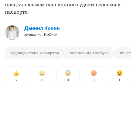
предъявлением пенсионного удостоверения и
паспорта.
Даниил Конин
журналист ИрСити
Садоводческие маршруты
Расписание автобуса
Обществ
2
0
0
0
1