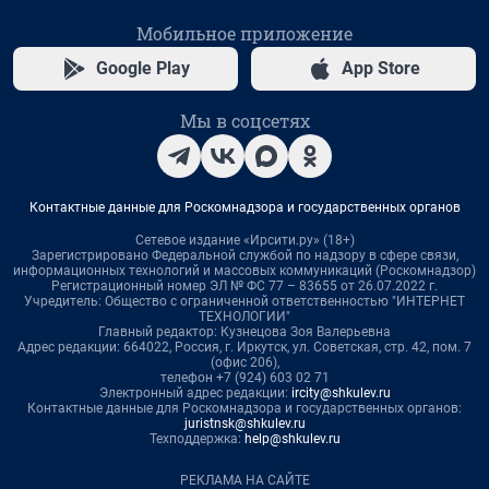
Мобильное приложение
Google Play
App Store
Мы в соцсетях
Контактные данные для Роскомнадзора и государственных органов
Сетевое издание «Ирсити.ру» (18+)
Зарегистрировано Федеральной службой по надзору в сфере связи,
информационных технологий и массовых коммуникаций (Роскомнадзор)
Регистрационный номер ЭЛ № ФС 77 – 83655 от 26.07.2022 г.
Учредитель: Общество с ограниченной ответственностью "ИНТЕРНЕТ
ТЕХНОЛОГИИ"
Главный редактор: Кузнецова Зоя Валерьевна
Адрес редакции: 664022, Россия, г. Иркутск, ул. Советская, стр. 42, пом. 7
(офис 206),
телефон +7 (924) 603 02 71
Электронный адрес редакции:
ircity@shkulev.ru
Контактные данные для Роскомнадзора и государственных органов:
juristnsk@shkulev.ru
Техподдержка:
help@shkulev.ru
РЕКЛАМА НА САЙТЕ