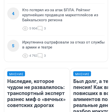
Кто потерял из-за атак БПЛА. Рейтинг
4
крупнейших продавцов маркетплейсов из
Байкальского региона
5 904
3
Иркутянина оштрафовали за отказ от службы
5
в армии и театре
4 792
3
МНЕНИЕ
МНЕНИЕ
Наследие, которое
Был долг, а те
чудом не развалилось:
пенсия! Как вм
транспортный эксперт
повисших в во
разнес миф о «вечных»
алиментов пол
советских дорогах
реальные день
разбор иркутск