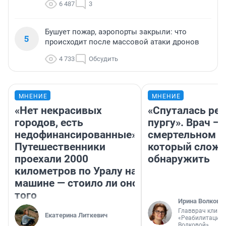
6 487
3
Бушует пожар, аэропорты закрыли: что
5
происходит после массовой атаки дронов
4 733
Обсудить
МНЕНИЕ
МНЕНИЕ
«Нет некрасивых
«Спуталась реч
городов, есть
пургу». Врач — 
недофинансированные».
смертельном д
Путешественники
который слож
проехали 2000
обнаружить
километров по Уралу на
машине — стоило ли оно
того
Ирина Волкова
Главврач клини
Екатерина Литкевич
«Реабилитация 
Волковой»