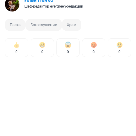
Шеф-редактор evergreen-редакции
Пасха
Богослужение
Храм
0
0
0
0
0