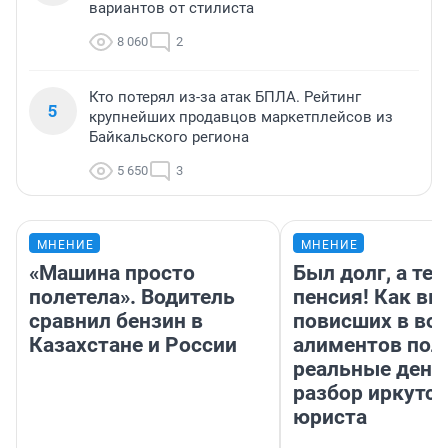
вариантов от стилиста
8 060
2
Кто потерял из-за атак БПЛА. Рейтинг
5
крупнейших продавцов маркетплейсов из
Байкальского региона
5 650
3
МНЕНИЕ
МНЕНИЕ
«Машина просто
Был долг, а те
полетела». Водитель
пенсия! Как вм
сравнил бензин в
повисших в во
Казахстане и России
алиментов пол
реальные день
разбор иркутск
юриста