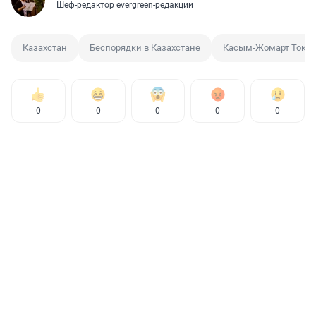
Шеф-редактор evergreen-редакции
Казахстан
Беспорядки в Казахстане
Касым-Жомарт Токае
0
0
0
0
0