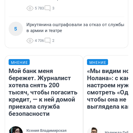
5 783
3
Иркутянина оштрафовали за отказ от службы
5
в армии и театре
4 706
2
МНЕНИЕ
МНЕНИЕ
Мой банк меня
«Мы видим нов
бережет. Журналист
Нолана»: с как
хотела снять 200
настроем нужн
тысяч, чтобы погасить
смотреть «Оди
кредит, — к ней домой
чтобы она не
приехала служба
выглядела как
безопасности
Ксения Владимирская
Надежда Губар