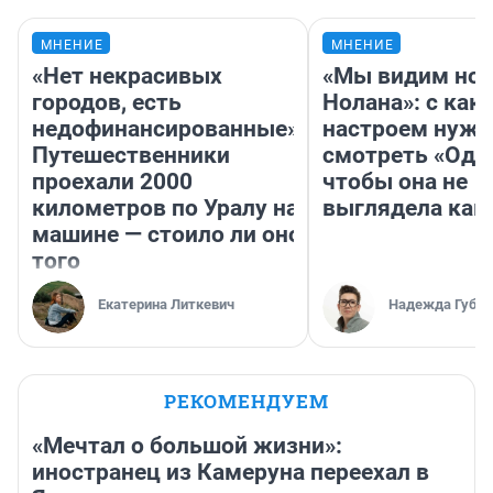
МНЕНИЕ
МНЕНИЕ
«Нет некрасивых
«Мы видим нов
городов, есть
Нолана»: с как
недофинансированные».
настроем нужн
Путешественники
смотреть «Оди
проехали 2000
чтобы она не
километров по Уралу на
выглядела как
машине — стоило ли оно
того
Екатерина Литкевич
Надежда Губар
РЕКОМЕНДУЕМ
«Мечтал о большой жизни»:
иностранец из Камеруна переехал в