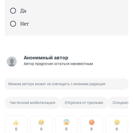
Да
Нет
Анонимный автор
Автор предпочел остаться неизвестным
Мнение автора может не совпадать с мнением редакции
Частичная мобилизация
Отсрочка от призыва
Специальн
0
0
0
0
0