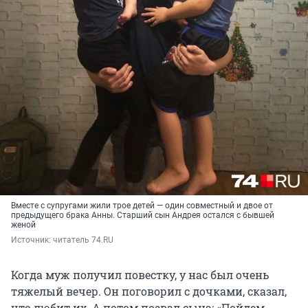
Вместе с супругами жили трое детей — один совместный и двое от
предыдущего брака Анны. Старший сын Андрея остался с бывшей
женой
Источник: 
читатель 74.RU
Когда муж получил повестку, у нас был очень
тяжелый вечер. Он поговорил с дочками, сказал,
что любит их. А потом позвал сына: «Пойдем,