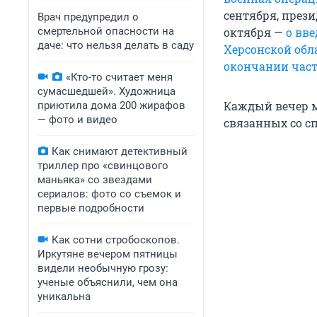
сентября, през
Врач предупредил о
смертельной опасности на
октября —
о вв
даче: что нельзя делать в саду
Херсонской обл
окончании час
«Кто-то считает меня
сумасшедшей». Художница
Каждый вечер м
приютила дома 200 жирафов
— фото и видео
связанных со сп
Как снимают детективный
триллер про «свинцового
маньяка» со звездами
сериалов: фото со съемок и
первые подробности
Как сотни стробоскопов.
Иркутяне вечером пятницы
видели необычную грозу:
ученые объяснили, чем она
уникальна