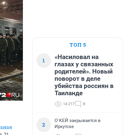
ТОП 5
«Насиловал на
1
глазах у связанных
родителей». Новый
поворот в деле
убийства россиян в
Таиланде
14 217
8
О`КЕЙ закрывается в
2
Иркутске
льная
, 21