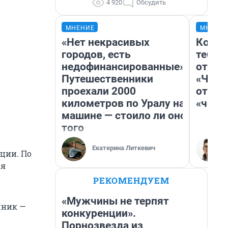
4 920
Обсудить
МНЕНИЕ
МНЕНИ
«Нет некрасивых
Колоб
городов, есть
тебя 
недофинансированные».
отлож
Путешественники
«Чело
проехали 2000
отзыв
километров по Уралу на
«чело
машине — стоило ли оно
того
Екатерина Литкевич
ции. По
ая
РЕКОМЕНДУЕМ
«Мужчины не терпят
чник —
конкуренции».
Порнозвезда из