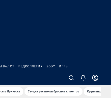
Ы ВАЛЮТ
РЕДКОЛЛЕГИЯ
ZODY
ИГРЫ
ся в Иркутске
Студия растяжки бросила клиентов
Крупнейшие про