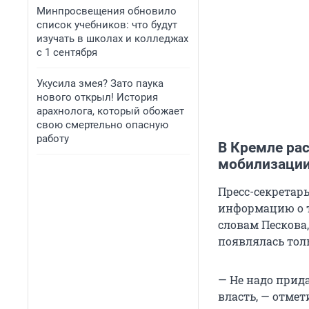
Минпросвещения обновило
список учебников: что будут
изучать в школах и колледжах
с 1 сентября
Укусила змея? Зато паука
нового открыл! История
арахнолога, который обожает
свою смертельно опасную
работу
В Кремле ра
мобилизаци
Пресс-секретар
информацию о т
словам Пескова
появлялась толь
— Не надо прид
власть, — отме