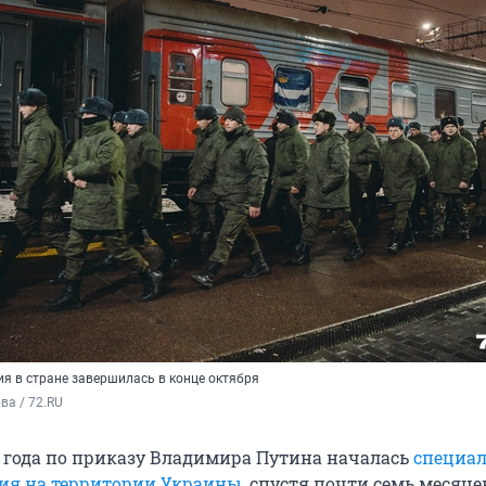
я в стране завершилась в конце октября
а / 72.RU
2 года по приказу Владимира Путина началась
специа
ия на территории Украины
, спустя почти семь месяцев