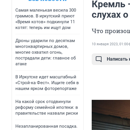
Кремль 
Самая маленькая весила 300
слухах о
граммов. В иркутский приют
«Время котов» подкинули 11
котят: теперь им ищут дом
Что произош
Дроны ударили по десяткам
10 января 2023, 01:00
многоквартирных домов,
многие охватил огонь,
пострадали дети: главное об
Написать
атаке
В Иркутске идет масштабный
«Строй-ка Фест». Ищите себя в
нашем ярком фоторепортаже
На какой срок отодвинули
реформу семейной ипотеки: в
правительстве назвали риски
Незапланированная посадка.