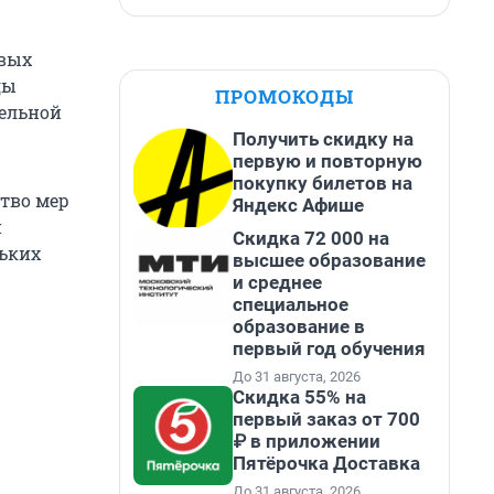
овых
ды
ПРОМОКОДЫ
ельной
Получить скидку на
первую и повторную
покупку билетов на
тво мер
Яндекс Афише
и
Скидка 72 000 на
льких
высшее образование
и среднее
специальное
образование в
первый год обучения
До 31 августа, 2026
Скидка 55% на
первый заказ от 700
₽ в приложении
Пятёрочка Доставка
До 31 августа, 2026