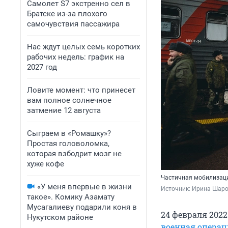
Самолет S7 экстренно сел в
Братске из-за плохого
самочувствия пассажира
Нас ждут целых семь коротких
рабочих недель: график на
2027 год
Ловите момент: что принесет
вам полное солнечное
затмение 12 августа
Сыграем в «Ромашку»?
Простая головоломка,
которая взбодрит мозг не
хуже кофе
Частичная мобилизаци
«У меня впервые в жизни
Источник: 
Ирина Шаров
такое». Комику Азамату
Мусагалиеву подарили коня в
24 февраля 202
Нукутском районе
военная операц