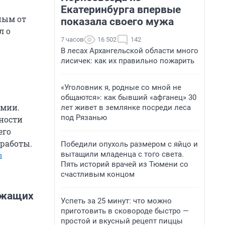
Екатеринбурга впервые
ным от
показала своего мужа
л о
7 часов
16 502
142
В лесах Архангельской области много
лисичек: как их правильно пожарить
«Уголовник я, родные со мной не
общаются»: как бывший «афганец» 30
рмии.
лет живет в землянке посреди леса
под Рязанью
жности
его
 работы.
Победили опухоль размером с яйцо и
вытащили младенца с того света.
ы
Пять историй врачей из Тюмени со
счастливым концом
ужащих
Успеть за 25 минут: что можно
приготовить в сковороде быстро —
простой и вкусный рецепт пиццы