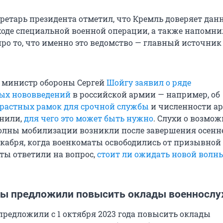
кретарь президента отметил, что Кремль доверяет дан
оде специальной военной операции, а также напомни
про то, что именно это ведомство — главный источник
 министр обороны Сергей
Шойгу заявил о ряде
ых нововведений
в российской армии — например, об
растных рамок для срочной службы
и численности а
снили,
для чего это может быть нужно
. Слухи о возмо
олны мобилизации возникли после завершения осенн
екабря, когда военкоматы освободились от призывной
ты ответили на вопрос,
стоит ли ожидать новой волн
ы предложили повысить оклады военносл
редложили с 1 октября 2023 года повысить оклады