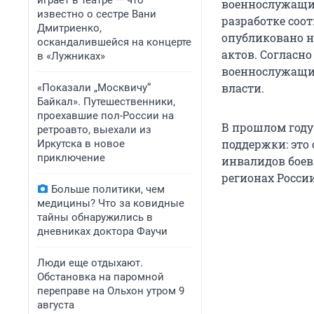
играет в театре — что
военнослужащих 
известно о сестре Вани
разработке соо
Дмитриенко,
опубликовано н
оскандалившейся на концерте
актов. Согласн
в «Лужниках»
военнослужащих
власти.
«Показали „Москвичу“
Байкал». Путешественники,
проехавшие пол-России на
В прошлом году
ретроавто, выехали из
поддержки: это 
Иркутска в новое
приключение
инвалидов боев
регионах России
Больше политики, чем
медицины? Что за ковидные
тайны обнаружились в
дневниках доктора Фаучи
Люди еще отдыхают.
Обстановка на паромной
переправе на Ольхон утром 9
августа