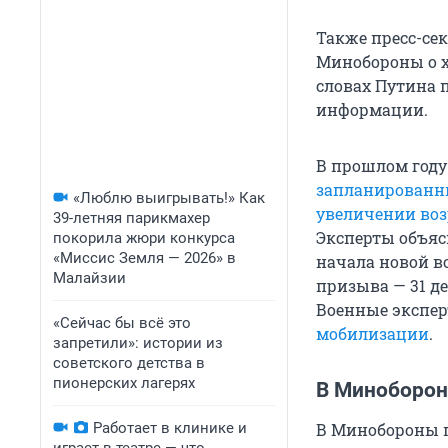
Также пресс-се
Минобороны о х
словах Путина 
информации.
В прошлом году
запланированн
«Люблю выигрывать!» Как
увеличении воз
39-летняя парикмахер
Эксперты объя
покорила жюри конкурса
«Миссис Земля — 2026» в
начала новой в
Малайзии
призыва — 31 д
Военные экспер
«Сейчас бы всё это
мобилизации
.
запретили»: истории из
советского детства в
пионерских лагерях
В Миноборон
Работает в клинике и
В Минобороны п