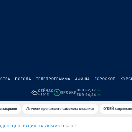
СТВА
ПОГОДА
ТЕЛЕПРОГРАММА
АФИША
ГОРОСКОП
КУРС
USD 82,17
СЕЙЧАС
1
ПРОБКИ
+16°C
EUR 94,84
е закрыли
Летчики пропавшего самолета спаслись
О`КЕЙ закрывает
ОД
СПЕЦОПЕРАЦИЯ НА УКРАИНЕ
ОБЗОР