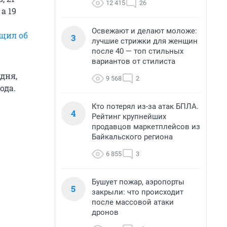
12 415
26
, а 19
Освежают и делают моложе:
щил об
3
лучшие стрижки для женщин
после 40 — топ стильных
вариантов от стилиста
дня,
9 568
2
ода.
Кто потерял из-за атак БПЛА.
4
Рейтинг крупнейших
продавцов маркетплейсов из
Байкальского региона
6 855
3
Бушует пожар, аэропорты
5
закрыли: что происходит
после массовой атаки
дронов