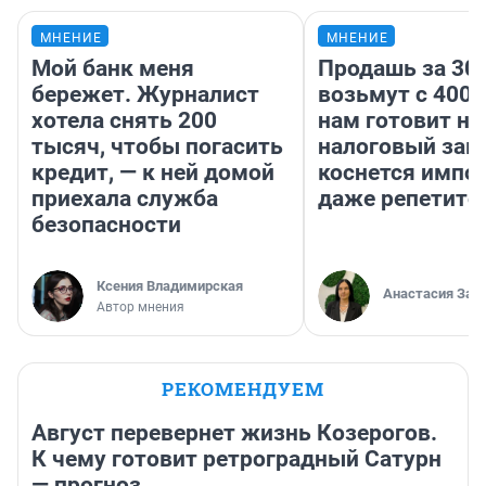
МНЕНИЕ
МНЕНИЕ
Мой банк меня
Продашь за 300
бережет. Журналист
возьмут с 4000
хотела снять 200
нам готовит н
тысяч, чтобы погасить
налоговый зако
кредит, — к ней домой
коснется импор
приехала служба
даже репетито
безопасности
Ксения Владимирская
Анастасия Зав
Автор мнения
РЕКОМЕНДУЕМ
Август перевернет жизнь Козерогов.
К чему готовит ретроградный Сатурн
— прогноз