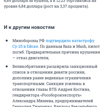
6,89 доллара за бушель, а к 12:23 торговались на
уровне 6,84 доллара (рост на 3,37 процента).
И к другим новостям
Минобороны РФ
подтвердило катастрофу
Су-25 в Ейске
. По данным Baza и Mash, пилот
погиб. Предварительная причина крушения
— отказ двигателя;
Великобритания расширила санкционный
список в отношении девяти россиян,
дополнив ранее веденные ограничения
транспортными. Санкции усилены в
отношении главы ВТБ Андрея Костина,
гендиректора «Рособоронэкспорта»
Александра Михеева, предпринимателей
Геннадия Тимченко, Виктора Вексельберга,