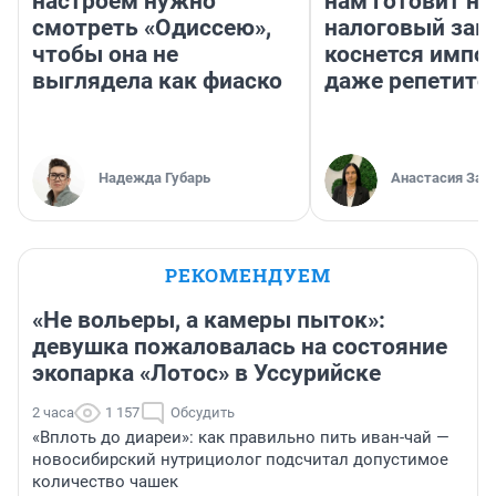
настроем нужно
нам готовит н
смотреть «Одиссею»,
налоговый зако
чтобы она не
коснется импор
выглядела как фиаско
даже репетито
Надежда Губарь
Анастасия Зав
РЕКОМЕНДУЕМ
«Не вольеры, а камеры пыток»:
девушка пожаловалась на состояние
экопарка «Лотос» в Уссурийске
2 часа
1 157
Обсудить
«Вплоть до диареи»: как правильно пить иван-чай —
новосибирский нутрициолог подсчитал допустимое
количество чашек