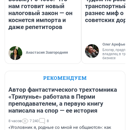
нам готовит новый
транспортный 
налоговый закон — он
разнес миф о 
коснется импорта и
советских доро
даже репетиторов
Олег Арефьев
Блогер, предпри
Анастасия Завгородняя
владелец в тра
бизнесе
РЕКОМЕНДУЕМ
Автор фантастического трехтомника
«Трилунье» работала в Перми
преподавателем, а первую книгу
написала на спор — ее история
8 часов
7 240
8
«Уголовник я, родные со мной не общаются»: как