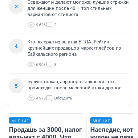
Освежают и делают моложе: лучшие стрижки
3
для женщин после 40 — топ стильных
вариантов от стилиста
9 626
2
Кто потерял из-за атак БПЛА. Рейтинг
4
крупнейших продавцов маркетплейсов из
Байкальского региона
6 908
3
Бушует пожар, аэропорты закрыли: что
5
происходит после массовой атаки дронов
4 978
Обсудить
МНЕНИЕ
МНЕНИЕ
Продашь за 3000, налог
Наследие, кото
возьмут с 4000. Что
чудом не разва