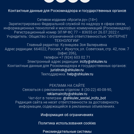
Контактные данные для Роскомнадзора и государственных органов
Сетевое издание «Ирсити.ру» (18+)
Зарегистрировано Федеральной службой по надзору в сфере связи,
информационных технологий и массовых коммуникаций (Роскомнадзор)
Регистрационный номер ЭЛ № ФС 77 – 83655 от 26.07.2022 г.
Учредитель: Общество с ограниченной ответственностью "ИНТЕРНЕТ
ТЕХНОЛОГИИ"
Главный редактор: Кузнецова Зоя Валерьевна
Адрес редакции: 664022, Россия, г. Иркутск, ул. Советская, стр. 42, пом. 7
(офис 206),
телефон +7 (924) 603 02 71
Электронный адрес редакции:
ircity@shkulev.ru
Контактные данные для Роскомнадзора и государственных органов:
juristnsk@shkulev.ru
Техподдержка:
help@shkulev.ru
РЕКЛАМА НА САЙТЕ
Связаться с рекламным отделом: 8 (30-22) 40-08-90,
reklamaircity@shkulev.ru
Чат-бот в телеграм:
@shkulev_social_ircity_bot
Редакция сайта не несет ответственности за достоверность
информации, содержащейся в рекламных объявлениях.
Информация об ограничениях
Политика использования cookies
Рекомендательные системы