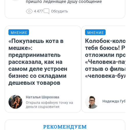
пришло леденящее душу сообщение
4 477
Обсудить
МНЕНИЕ
МНЕНИЕ
«Покупаешь кота в
Колобок-колобо
мешке»:
тебя боюсь! Ра
предприниматель
отложили прок
рассказала, как на
«Человека-пау
самом деле устроен
отзыв о фильм
бизнес со складами
«человека-бул
дешевых товаров
Наталья Шорохова
Надежда Губар
Открыла кофейную точку на
деньги соцразвития
РЕКОМЕНДУЕМ