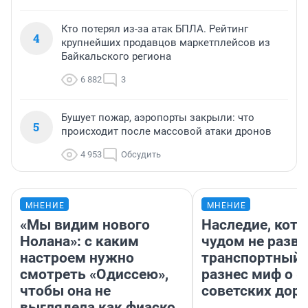
Кто потерял из-за атак БПЛА. Рейтинг
4
крупнейших продавцов маркетплейсов из
Байкальского региона
6 882
3
Бушует пожар, аэропорты закрыли: что
5
происходит после массовой атаки дронов
4 953
Обсудить
МНЕНИЕ
МНЕНИЕ
«Мы видим нового
Наследие, кото
Нолана»: с каким
чудом не разва
настроем нужно
транспортный 
смотреть «Одиссею»,
разнес миф о 
чтобы она не
советских доро
выглядела как фиаско