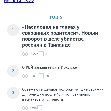
Новости СМИ2
ТОП 5
«Насиловал на глазах у
1
связанных родителей». Новый
поворот в деле убийства
россиян в Таиланде
14 276
8
О`КЕЙ закрывается в Иркутске
2
12 513
26
Освежают и делают моложе: лучшие стрижки
3
для женщин после 40 — топ стильных
вариантов от стилиста
9 598
2