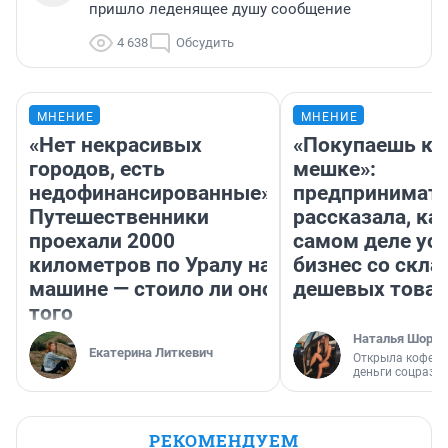
пришло леденящее душу сообщение
4 638
Обсудить
МНЕНИЕ
МНЕНИЕ
«Нет некрасивых
«Покупаешь ко
городов, есть
мешке»:
недофинансированные».
предпринимат
Путешественники
рассказала, как
проехали 2000
самом деле ус
километров по Уралу на
бизнес со скл
машине — стоило ли оно
дешевых това
того
Наталья Шорох
Екатерина Литкевич
Открыла кофейн
деньги соцразв
РЕКОМЕНДУЕМ