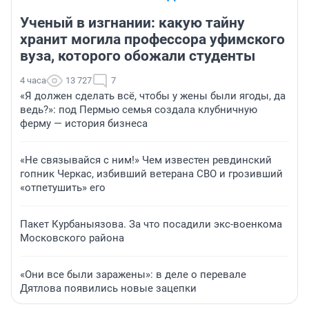
Ученый в изгнании: какую тайну
хранит могила профессора уфимского
вуза, которого обожали студенты
4 часа
13 727
7
«Я должен сделать всё, чтобы у жены были ягоды, да
ведь?»: под Пермью семья создала клубничную
ферму — история бизнеса
«Не связывайся с ним!» Чем известен ревдинский
гопник Черкас, избивший ветерана СВО и грозивший
«отпетушить» его
Пакет Курбаныязова. За что посадили экс-военкома
Московского района
«Они все были заражены»: в деле о перевале
Дятлова появились новые зацепки