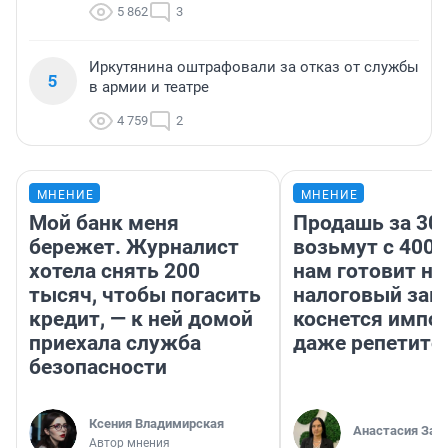
5 862
3
Иркутянина оштрафовали за отказ от службы
5
в армии и театре
4 759
2
МНЕНИЕ
МНЕНИЕ
Мой банк меня
Продашь за 300
бережет. Журналист
возьмут с 4000
хотела снять 200
нам готовит н
тысяч, чтобы погасить
налоговый зако
кредит, — к ней домой
коснется импор
приехала служба
даже репетито
безопасности
Ксения Владимирская
Анастасия Зав
Автор мнения