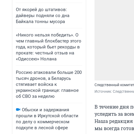
От якорей до штативов:
дайверы подняли со дна
Байкала тонны мусора
«Никого нельзя победить». О
чем главный блокбастер этого
года, который бьет рекорды в
прокате: честный отзыв на
«Одиссею» Нолана
Россию атаковали больше 200
тысяч дронов, а Беларусь
стягивает войска к
Следственный комитет 
украинской границе: главное
Источник: 
Следственны
об СВО за неделю
В течение дня п
Обыски и задержания
уследить за все
прошли в Иркутской области
Наша редакция к
по делу о коммерческом
мы всегда гото
подкупе в лесной сфере