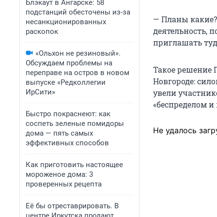
Блэкаут в Ангарске: 58
подстанций обесточены из-за
— Планы какие?
несанкционированных
деятельность, 
раскопок
приглашать туд
«Ольхон не резиновый».
Обсуждаем проблемы на
Такое решение 
переправе на остров в новом
Новгороде: сило
выпуске «Редколлегии
увели участник
ИрСити»
«беспределом и
Быстро покраснеют: как
соспеть зеленые помидоры
Не удалось загр
дома — пять самых
эффективных способов
Как приготовить настоящее
мороженое дома: 3
проверенных рецепта
Её бы отреставрировать. В
центре Иркутска продают