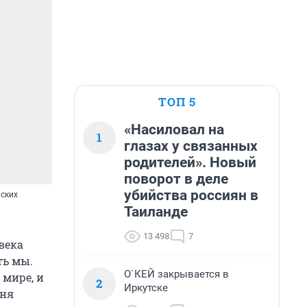
ТОП 5
«Насиловал на
1
глазах у связанных
родителей». Новый
поворот в деле
убийства россиян в
йских
Таиланде
13 498
7
века
ть мы.
О`КЕЙ закрывается в
 мире, и
2
Иркутске
дня