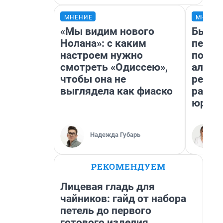
МНЕНИЕ
МНЕНИ
«Мы видим нового
Был до
Нолана»: с каким
пенси
настроем нужно
повис
смотреть «Одиссею»,
алиме
чтобы она не
реаль
выглядела как фиаско
разбо
юрист
Надежда Губарь
РЕКОМЕНДУЕМ
Лицевая гладь для
чайников: гайд от набора
петель до первого
готового изделия