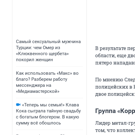
Самый сексуальный мужчина
В результате п
Турции: чем Омер из
«Клюквенного щербета»
области, еще дв
покорил женщин
пятеро нападав
Как использовать «Макс» во
По мнению След
благо? Разберем работу
мессенджера на
полицейских в 
«Медиамастерской»
двое полицейск
«Теперь мы семья!» Клава
Группа «Кор
Кока сыграла тайную свадьбу
с богатым блогером. В какую
Лидер метал-гр
сумму всё обошлось
том, что колле