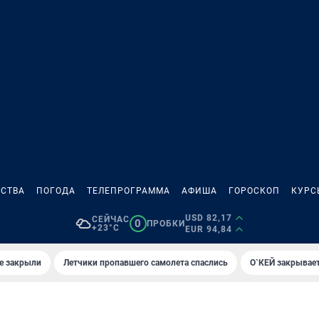
СТВА
ПОГОДА
ТЕЛЕПРОГРАММА
АФИША
ГОРОСКОП
КУРС
USD 82,17
СЕЙЧАС
0
ПРОБКИ
+23°C
EUR 94,84
е закрыли
Летчики пропавшего самолета спаслись
О`КЕЙ закрывает