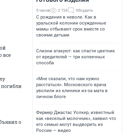
5 часов
2 724
Обсудить
С рождения в неволе. Как в
уральской колонии осужденные
мамы отбывают срок вместе со
своими детьми
кой
Слизни атакуют: как спасти цветник
о все
от вредителей — три копеечных
способа
лу
«Мне сказали, что нам нужно
расстаться». Московского врача
я погибли
уволили из клиники из-за мата в
личном блоге
Фермер Джастас Уолкер, известный
как «веселый молочник», заявил что
бъявил о
его семью могут выдворить из
России — видео