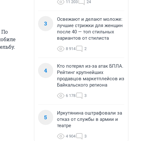
11 203
24
Освежают и делают моложе:
3
лучшие стрижки для женщин
 По
после 40 — топ стильных
вариантов от стилиста
мобиле
ельбу.
8 914
2
Кто потерял из-за атак БПЛА.
4
Рейтинг крупнейших
продавцов маркетплейсов из
Байкальского региона
6 178
3
Иркутянина оштрафовали за
5
отказ от службы в армии и
театре
4 904
3