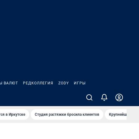
Ы ВАЛЮТ
РЕДКОЛЛЕГИЯ
ZODY
ИГРЫ
ся в Иркутске
Студия растяжки бросила клиентов
Крупнейшие про