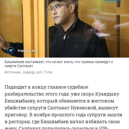
Бишимбаев настаивает, что не мог знать, что травмы приведут к
смерти Салтанат
Источник: 
Jogargy_sot / T.me
Подходит к концу главное судебное
разбирательство этого года: уже скоро Куандыку
Бишимбаеву, который обвиняется в жестоком
убийстве супруги Салтанат Нукеновой, вынесут
приговор. В ноябре прошлого года супруги зашли
в ресторан, где Бишимбаев начал избивать свою
жену. Салтанат попыталась скрыться в VIP-