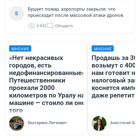
Бушует пожар, аэропорты закрыли: что
5
происходит после массовой атаки дронов
4 932
Обсудить
МНЕНИЕ
МНЕНИЕ
«Нет некрасивых
Продашь за 300
городов, есть
возьмут с 4000
недофинансированные».
нам готовит н
Путешественники
налоговый зако
проехали 2000
коснется импор
километров по Уралу на
даже репетито
машине — стоило ли оно
того
Екатерина Литкевич
Анастасия Зав