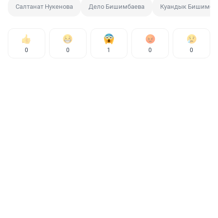
Салтанат Нукенова
Дело Бишимбаева
Куандык Бишимба
0
0
1
0
0