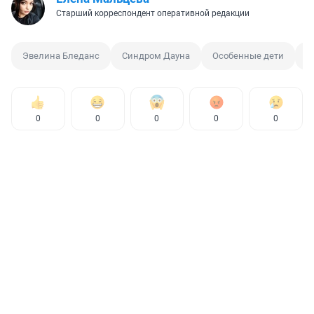
Старший корреспондент оперативной редакции
Эвелина Бледанс
Синдром Дауна
Особенные дети
М
0
0
0
0
0