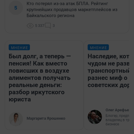
Кто потерял из-за атак БПЛА. Рейтинг
5
крупнейших продавцов маркетплейсов из
Байкальского региона
5 337
3
МНЕНИЕ
МНЕНИЕ
Был долг, а теперь —
Наследие, кото
пенсия! Как вместо
чудом не разва
повисших в воздухе
транспортный 
алиментов получать
разнес миф о 
реальные деньги:
советских доро
разбор иркутского
юриста
Олег Арефьев
Блогер, предпри
Маргарита Ярошенко
владелец в тра
бизнесе