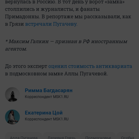
вернулась в Россию. В тот день у ворот «замка»
столпились и журналисты, и фанаты
Примадонны. В репортаже мы рассказывали, как
в Грязи
встречали Пугачеву.
* Максим Галкин — признан в РФ иностранным
агентом.
До этого эксперт
оценил стоимость антиквариата
в подмосковном замке Аллы Пугачевой.
Римма Багдасарян
Корреспондент MSK1.RU
Екатерина Цой
Корреспондент MSK1.RU
Алла Пугачева
Деревня Грязь
Подмосковье
Особняк