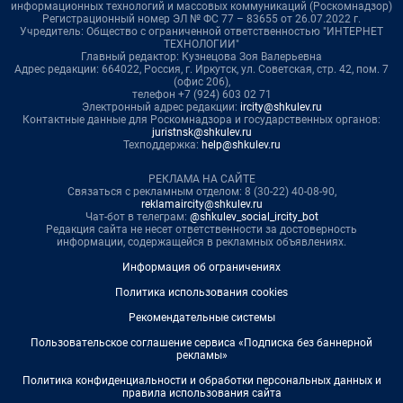
информационных технологий и массовых коммуникаций (Роскомнадзор)
Регистрационный номер ЭЛ № ФС 77 – 83655 от 26.07.2022 г.
Учредитель: Общество с ограниченной ответственностью "ИНТЕРНЕТ
ТЕХНОЛОГИИ"
Главный редактор: Кузнецова Зоя Валерьевна
Адрес редакции: 664022, Россия, г. Иркутск, ул. Советская, стр. 42, пом. 7
(офис 206),
телефон +7 (924) 603 02 71
Электронный адрес редакции:
ircity@shkulev.ru
Контактные данные для Роскомнадзора и государственных органов:
juristnsk@shkulev.ru
Техподдержка:
help@shkulev.ru
РЕКЛАМА НА САЙТЕ
Связаться с рекламным отделом: 8 (30-22) 40-08-90,
reklamaircity@shkulev.ru
Чат-бот в телеграм:
@shkulev_social_ircity_bot
Редакция сайта не несет ответственности за достоверность
информации, содержащейся в рекламных объявлениях.
Информация об ограничениях
Политика использования cookies
Рекомендательные системы
Пользовательское соглашение сервиса «Подписка без баннерной
рекламы»
Политика конфиденциальности и обработки персональных данных и
правила использования сайта