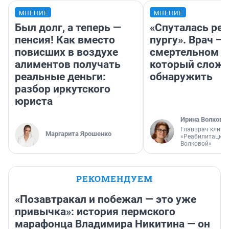
МНЕНИЕ
МНЕНИЕ
Был долг, а теперь —
«Спуталась реч
пенсия! Как вместо
пургу». Врач — 
повисших в воздухе
смертельном д
алиментов получать
который слож
реальные деньги:
обнаружить
разбор иркутского
юриста
Ирина Волкова
Главврач клини
Маргарита Ярошенко
«Реабилитация 
Волковой»
РЕКОМЕНДУЕМ
«Позавтракал и побежал — это уже
привычка»: история пермского
марафонца Владимира Никитина — он