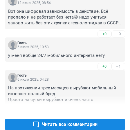
12 июля 2025, 08:54
Вот она цифровая зависимость в действие. Всё 
пропало и не работает без нета🌝 надо учиться 
заново жить без этих хрупких технологии,как в СССР 
обходились совсем недавно, телефоны проводные 
+0
–0
намного надежнее,договорились-встретились ,никто 
не ходил по улице зачарованно глядя в 
Гость
фоторамку,ничего не замечая вокруг,молодь без 
6 июля 2025, 10:53
смартфона не ориентируюся в пространстве,не смогут 
у меня вобще 24/7 мобильного интернета нету
встретиться без мессенджеров,вообще не выживут 
без тиктока и лайков,ааа беда ..просто шлак люди 
+0
–1
стали,природа таких отсеет и человеки станут 
самостоятельно умные,начнут читать книги,писать 
Гость
6 июля 2025, 04:28
письма на бумаге, деньги наличные, отношения 
насстоящие, ит.д.👍😉
На протяжении трех месяцев вырубают мобильный 
интернет полный бред 

Просто на сутки вырубают и очень часто
+0
–0
Читать все комментарии