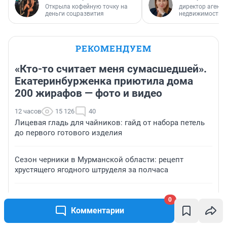
Открыла кофейную точку на
директор агентс
деньги соцразвития
недвижимости
РЕКОМЕНДУЕМ
«Кто-то считает меня сумасшедшей».
Екатеринбурженка приютила дома
200 жирафов — фото и видео
12 часов
15 126
40
Лицевая гладь для чайников: гайд от набора петель
до первого готового изделия
Сезон черники в Мурманской области: рецепт
хрустящего ягодного штруделя за полчаса
Фермер Джастас Уолкер, известный как «веселый
0
молочник», заявил что его семью могут выдворить
Комментарии
из России — видео