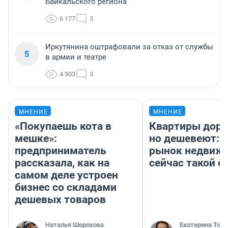
Байкальского региона
6 177
3
Иркутянина оштрафовали за отказ от службы
5
в армии и театре
4 903
3
МНЕНИЕ
МНЕНИЕ
«Покупаешь кота в
Квартиры дор
мешке»:
но дешевеют: 
предприниматель
рынок недвиж
рассказала, как на
сейчас такой 
самом деле устроен
бизнес со складами
дешевых товаров
Наталья Шорохова
Екатерина Торо