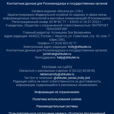
Контактные данные для Роскомнадзора и государственных органов
Сетевое издание «Ирсити.ру» (18+)
Зарегистрировано Федеральной службой по надзору в сфере связи,
информационных технологий и массовых коммуникаций (Роскомнадзор)
Регистрационный номер ЭЛ № ФС 77 – 83655 от 26.07.2022 г.
Учредитель: Общество с ограниченной ответственностью "ИНТЕРНЕТ
ТЕХНОЛОГИИ"
Главный редактор: Кузнецова Зоя Валерьевна
Адрес редакции: 664022, Россия, г. Иркутск, ул. Советская, стр. 42, пом. 7
(офис 206),
телефон +7 (924) 603 02 71
Электронный адрес редакции:
ircity@shkulev.ru
Контактные данные для Роскомнадзора и государственных органов:
juristnsk@shkulev.ru
Техподдержка:
help@shkulev.ru
РЕКЛАМА НА САЙТЕ
Связаться с рекламным отделом: 8 (30-22) 40-08-90,
reklamaircity@shkulev.ru
Чат-бот в телеграм:
@shkulev_social_ircity_bot
Редакция сайта не несет ответственности за достоверность
информации, содержащейся в рекламных объявлениях.
Информация об ограничениях
Политика использования cookies
Рекомендательные системы
Пользовательское соглашение сервиса «Подписка без баннерной