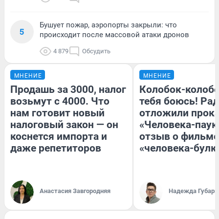
Бушует пожар, аэропорты закрыли: что
5
происходит после массовой атаки дронов
4 879
Обсудить
МНЕНИЕ
МНЕНИЕ
Продашь за 3000, налог
Колобок-колобо
возьмут с 4000. Что
тебя боюсь! Рад
нам готовит новый
отложили прок
налоговый закон — он
«Человека-паук
коснется импорта и
отзыв о фильме
даже репетиторов
«человека-булк
Анастасия Завгородняя
Надежда Губарь