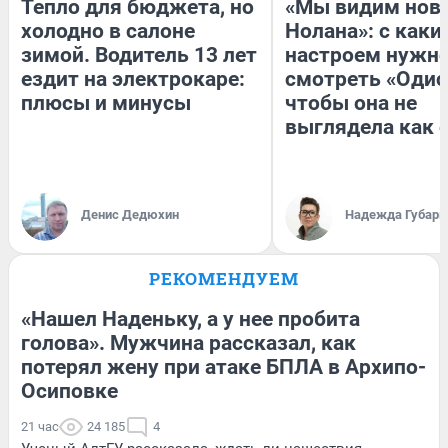
Тепло для бюджета, но
«Мы видим нов
холодно в салоне
Нолана»: с каки
зимой. Водитель 13 лет
настроем нужн
ездит на электрокаре:
смотреть «Одис
плюсы и минусы
чтобы она не
выглядела как 
Денис Дедюхин
Надежда Губарь
РЕКОМЕНДУЕМ
«Нашел Наденьку, а у нее пробита
голова». Мужчина рассказал, как
потерял жену при атаке БПЛА в Архипо-
Осиповке
21 час
24 185
4