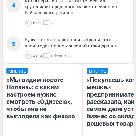
Кто потерял из-за атак БПЛА. Рейтинг
4
крупнейших продавцов маркетплейсов из
Байкальского региона
6 383
3
Бушует пожар, аэропорты закрыли: что
5
происходит после массовой атаки дронов
4 674
Обсудить
МНЕНИЕ
МНЕНИЕ
«Мы видим нового
«Покупаешь кот
Нолана»: с каким
мешке»:
настроем нужно
предпринимате
смотреть «Одиссею»,
рассказала, как
чтобы она не
самом деле уст
выглядела как фиаско
бизнес со скла
дешевых товар