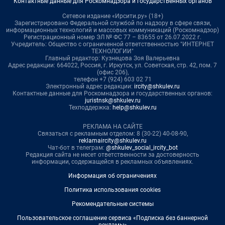
Контактные данные для Роскомнадзора и государственных органов
Сетевое издание «Ирсити.ру» (18+)
Зарегистрировано Федеральной службой по надзору в сфере связи,
информационных технологий и массовых коммуникаций (Роскомнадзор)
Регистрационный номер ЭЛ № ФС 77 – 83655 от 26.07.2022 г.
Учредитель: Общество с ограниченной ответственностью "ИНТЕРНЕТ
ТЕХНОЛОГИИ"
Главный редактор: Кузнецова Зоя Валерьевна
Адрес редакции: 664022, Россия, г. Иркутск, ул. Советская, стр. 42, пом. 7
(офис 206),
телефон +7 (924) 603 02 71
Электронный адрес редакции:
ircity@shkulev.ru
Контактные данные для Роскомнадзора и государственных органов:
juristnsk@shkulev.ru
Техподдержка:
help@shkulev.ru
РЕКЛАМА НА САЙТЕ
Связаться с рекламным отделом: 8 (30-22) 40-08-90,
reklamaircity@shkulev.ru
Чат-бот в телеграм:
@shkulev_social_ircity_bot
Редакция сайта не несет ответственности за достоверность
информации, содержащейся в рекламных объявлениях.
Информация об ограничениях
Политика использования cookies
Рекомендательные системы
Пользовательское соглашение сервиса «Подписка без баннерной
рекламы»