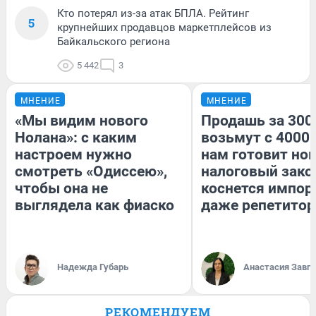
Кто потерял из-за атак БПЛА. Рейтинг
5
крупнейших продавцов маркетплейсов из
Байкальского региона
5 442
3
МНЕНИЕ
МНЕНИЕ
«Мы видим нового
Продашь за 3000
Нолана»: с каким
возьмут с 4000.
настроем нужно
нам готовит но
смотреть «Одиссею»,
налоговый зако
чтобы она не
коснется импор
выглядела как фиаско
даже репетитор
Надежда Губарь
Анастасия Завг
РЕКОМЕНДУЕМ