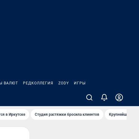
Ы ВАЛЮТ
РЕДКОЛЛЕГИЯ
ZODY
ИГРЫ
ся в Иркутске
Студия растяжки бросила клиентов
Крупнейшие про