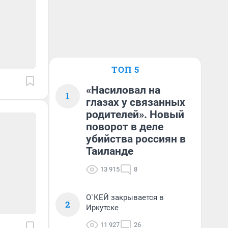
ТОП 5
«Насиловал на
1
глазах у связанных
родителей». Новый
поворот в деле
убийства россиян в
Таиланде
13 915
8
О`КЕЙ закрывается в
2
Иркутске
11 927
26