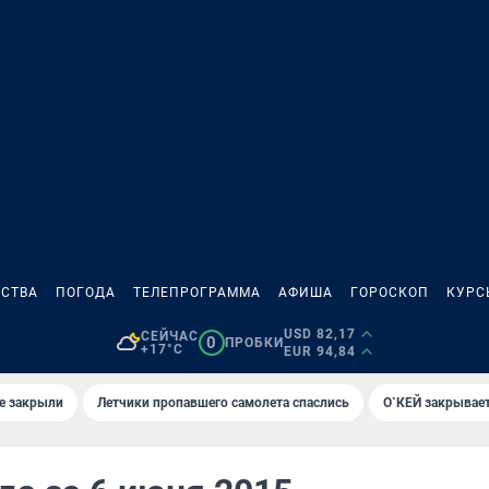
СТВА
ПОГОДА
ТЕЛЕПРОГРАММА
АФИША
ГОРОСКОП
КУРС
USD 82,17
СЕЙЧАС
0
ПРОБКИ
+17°C
EUR 94,84
е закрыли
Летчики пропавшего самолета спаслись
О`КЕЙ закрывает