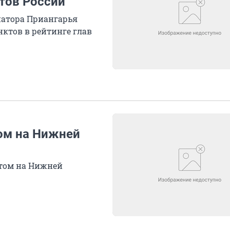
ктов России
атора Приангарья
нктов в рейтинге глав
ом на Нижней
том на Нижней