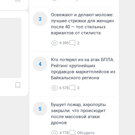
Освежают и делают моложе:
3
лучшие стрижки для женщин
после 40 — топ стильных
вариантов от стилиста
9 395
2
Кто потерял из-за атак БПЛА.
4
Рейтинг крупнейших
продавцов маркетплейсов из
Байкальского региона
6 578
3
Бушует пожар, аэропорты
5
закрыли: что происходит
после массовой атаки
дронов
4 778
Обсудить