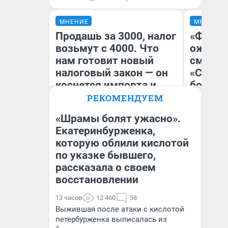
МНЕНИЕ
МНЕНИЕ
Продашь за 3000, налог
«Финал
возьмут с 4000. Что
ожидан
нам готовит новый
смотре
налоговый закон — он
«Стары
коснется импорта и
большо
даже репетиторов
честна
РЕКОМЕНДУЕМ
«Шрамы болят ужасно».
Екатеринбурженка,
которую облили кислотой
Анастасия Завгородняя
На
по указке бывшего,
рассказала о своем
восстановлении
13 часов
12 460
58
Выжившая после атаки с кислотой
петербурженка выписалась из