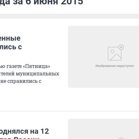
да за 6 июня 2015
енные
лись с
ю газете «Пятница»
ителей муниципальных
 не справились с
однялся на 12