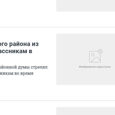
го района из
ассникам в
районной думы стрелял
сникам во время