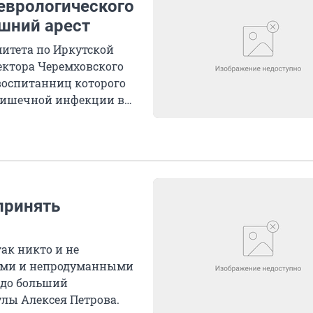
еврологического
шний арест
митета по Иркутской
ектора Черемховского
воспитанниц которого
 кишечной инфекции в
принять
ак никто и не
выми и непродуманными
здо больший
лы Алексея Петрова.