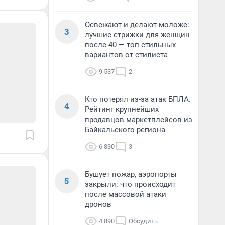
Освежают и делают моложе:
3
лучшие стрижки для женщин
после 40 — топ стильных
вариантов от стилиста
9 537
2
Кто потерял из-за атак БПЛА.
4
Рейтинг крупнейших
продавцов маркетплейсов из
Байкальского региона
6 830
3
Бушует пожар, аэропорты
5
закрыли: что происходит
после массовой атаки
дронов
4 890
Обсудить