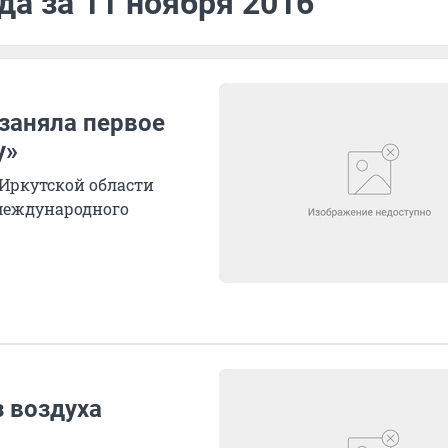
да за 11 ноября 2016
заняла первое
y»
 Иркутской области
международного
 воздуха