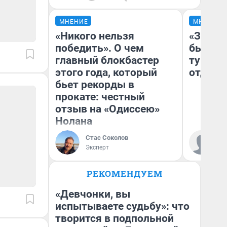
МНЕНИЕ
МНЕНИЕ
«Никого нельзя
«За не
победить». О чем
были с
главный блокбастер
турист
этого года, который
отдыхе
бьет рекорды в
прокате: честный
отзыв на «Одиссею»
Нолана
Ал
Стас Соколов
за
Эксперт
ре
РЕКОМЕНДУЕМ
«Девчонки, вы
испытываете судьбу»: что
творится в подпольной