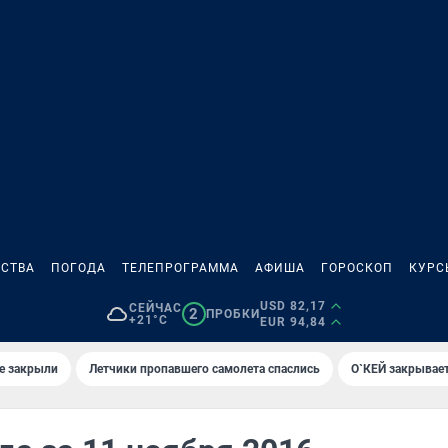
СТВА
ПОГОДА
ТЕЛЕПРОГРАММА
АФИША
ГОРОСКОП
КУРС
USD 82,17
СЕЙЧАС
2
ПРОБКИ
+21°C
EUR 94,84
е закрыли
Летчики пропавшего самолета спаслись
О`КЕЙ закрывает