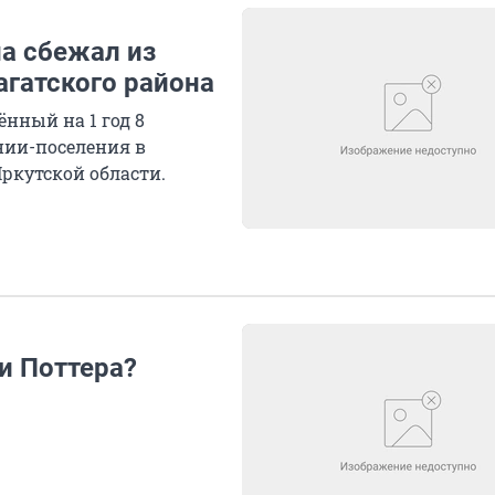
а сбежал из
агатского района
нный на 1 год 8
онии-поселения в
ркутской области.
ри Поттера?