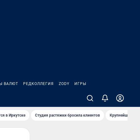
Ы ВАЛЮТ
РЕДКОЛЛЕГИЯ
ZODY
ИГРЫ
ся в Иркутске
Студия растяжки бросила клиентов
Крупнейшие про