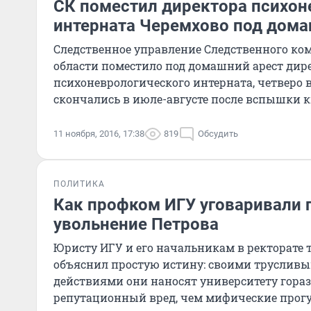
СК поместил директора психон
интерната Черемхово под дома
Следственное управление Следственного ко
области поместило под домашний арест дир
психоневрологического интерната, четверо 
скончались в июле-августе после вспышки
учреждении.
11 ноября, 2016, 17:38
819
Обсудить
ПОЛИТИКА
Как профком ИГУ уговаривали 
увольнение Петрова
Юристу ИГУ и его начальникам в ректорате т
объяснил простую истину: своими трусли
действиями они наносят университету гора
репутационный вред, чем мифические прогу