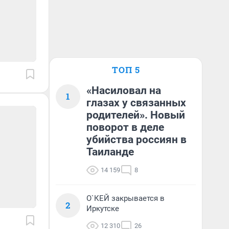
ТОП 5
«Насиловал на
1
глазах у связанных
родителей». Новый
поворот в деле
убийства россиян в
Таиланде
14 159
8
О`КЕЙ закрывается в
2
Иркутске
12 310
26