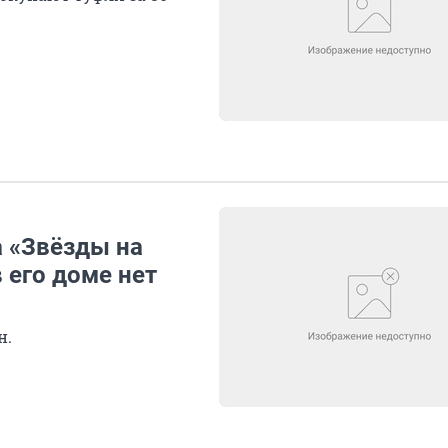
а «Звёзды на
в его доме нет
н.