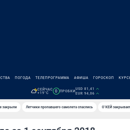
СТВА
ПОГОДА
ТЕЛЕПРОГРАММА
АФИША
ГОРОСКОП
КУРС
USD 81,41
СЕЙЧАС
0
ПРОБКИ
+19°C
EUR 94,06
е закрыли
Летчики пропавшего самолета спаслись
О`КЕЙ закрывает