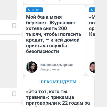
МНЕНИЕ
МНЕНИЕ
Мой банк меня
«Машин
бережет. Журналист
полете
хотела снять 200
сравни
тысяч, чтобы погасить
Казахс
кредит, — к ней домой
приехала служба
безопасности
Ксения Владимирская
Ан
Автор мнения
РЕКОМЕНДУЕМ
«Это тот, кого ты
травила»: прикамца
приговорили к 22 годам за