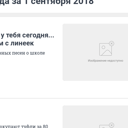
да за 1 сентября 2018
 тебя сегодня...
м с линеек
авных песен о школе
окупают туфли за 80