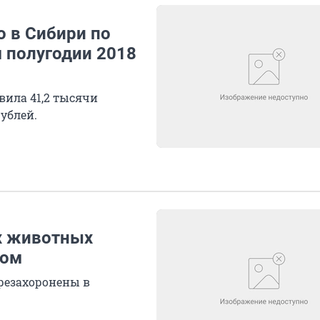
о в Сибири по
 полугодии 2018
вила 41,2 тысячи
рублей.
х животных
ком
ерезахоронены в