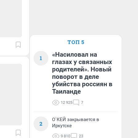
ТОП 5
«Насиловал на
1
глазах у связанных
родителей». Новый
поворот в деле
убийства россиян в
Таиланде
12 925
7
О`КЕЙ закрывается в
2
Иркутске
9 810
23