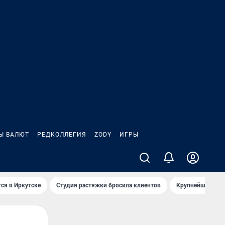
Ы ВАЛЮТ
РЕДКОЛЛЕГИЯ
ZODY
ИГРЫ
ся в Иркутске
Студия растяжки бросила клиентов
Крупнейшие про