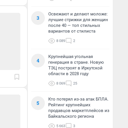
Освежают и делают моложе:
3
лучшие стрижки для женщин
после 40 — топ стильных
вариантов от стилиста
8 089
2
Крупнейшая угольная
4
генерация в стране. Новую
ТЭЦ построят в Иркутской
области в 2028 году
8 069
25
Кто потерял из-за атак БПЛА.
5
Рейтинг крупнейших
продавцов маркетплейсов из
Байкальского региона
5 663
3