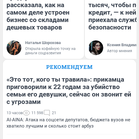
рассказала, как на
тысяч, чтобы п
самом деле устроен
кредит, — к ней
бизнес со складами
приехала служб
дешевых товаров
безопасности
Наталья Шорохова
Ксения Владими
Открыла кофейную точку на
Автор мнения
деньги соцразвития
РЕКОМЕНДУЕМ
«Это тот, кого ты травила»: прикамца
приговорили к 22 годам за убийство
семьи его девушки, сейчас он звонит ей
с угрозами
13 часов
11 598
21
AI-AINA: Атака на соцсети депутатов, бюджета вузов не
хватило лучшим и сколько стоит арбуз