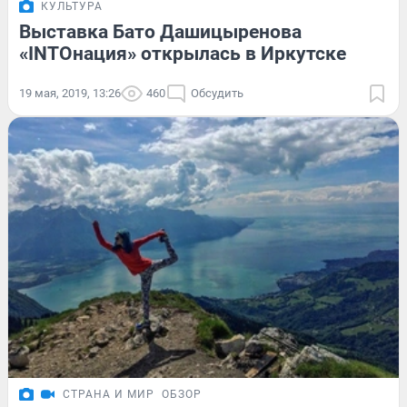
КУЛЬТУРА
Выставка Бато Дашицыренова
«INTOнация» открылась в Иркутске
19 мая, 2019, 13:26
460
Обсудить
СТРАНА И МИР
ОБЗОР