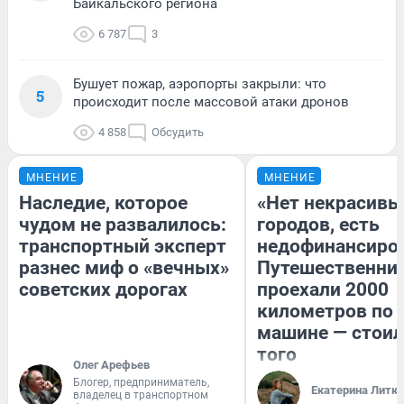
Байкальского региона
6 787
3
Бушует пожар, аэропорты закрыли: что
5
происходит после массовой атаки дронов
4 858
Обсудить
МНЕНИЕ
МНЕНИЕ
Наследие, которое
«Нет некрасивы
чудом не развалилось:
городов, есть
транспортный эксперт
недофинансиро
разнес миф о «вечных»
Путешественни
советских дорогах
проехали 2000
километров по 
машине — стоил
того
Олег Арефьев
Блогер, предприниматель,
Екатерина Литк
владелец в транспортном