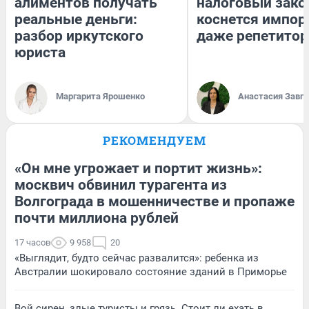
алиментов получать
налоговый зако
реальные деньги:
коснется импор
разбор иркутского
даже репетитор
юриста
Маргарита Ярошенко
Анастасия Завг
РЕКОМЕНДУЕМ
«Он мне угрожает и портит жизнь»:
москвич обвинил турагента из
Волгограда в мошенничестве и пропаже
почти миллиона рублей
17 часов
9 958
20
«Выглядит, будто сейчас развалится»: ребенка из
Австралии шокировало состояние зданий в Приморье
Вой сирен, злые туристы и грязь. Стоит ли ехать в