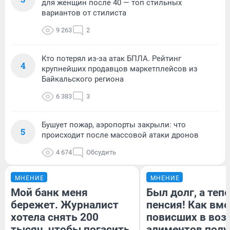
для женщин после 40 — топ стильных
вариантов от стилиста
9 263
2
Кто потерял из-за атак БПЛА. Рейтинг
4
крупнейших продавцов маркетплейсов из
Байкальского региона
6 383
3
Бушует пожар, аэропорты закрыли: что
5
происходит после массовой атаки дронов
4 674
Обсудить
МНЕНИЕ
МНЕНИЕ
Мой банк меня
Был долг, а теп
бережет. Журналист
пенсия! Как вм
хотела снять 200
повисших в воз
тысяч, чтобы погасить
алиментов полу