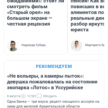
ожиданиями»: стоит ли
пенсия! Как вм
смотреть фильм
повисших в во
«Старый орел» на
алиментов пол
большом экране —
реальные день
честная рецензия
разбор иркутск
юриста
Надежда Губарь
Маргарита Яро
РЕКОМЕНДУЕМ
«Не вольеры, а камеры пыток»:
девушка пожаловалась на состояние
экопарка «Лотос» в Уссурийске
8 августа
12 501
Обсудить
Одна банка — три вкуса: рецепт овощного ассорти на
зиму для жителей Архангельской области