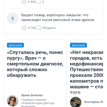
6 494
3
Бушует пожар, аэропорты закрыли: что
5
происходит после массовой атаки дронов
4 738
Обсудить
МНЕНИЕ
МНЕНИЕ
«Спуталась речь, понес
«Нет некрасив
пургу». Врач — о
городов, есть
смертельном диагнозе,
недофинансиро
который сложно
Путешественн
обнаружить
проехали 2000
километров по 
машине — стои
того
Ирина Волкова
Главврач клиники
Екатерина Лит
«Реабилитация доктора
Волковой»