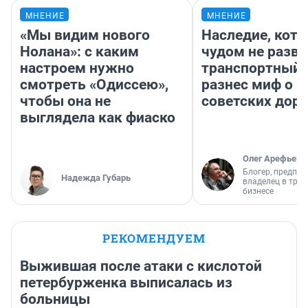
МНЕНИЕ
МНЕНИЕ
«Мы видим нового
Наследие, кото
Нолана»: с каким
чудом не разва
настроем нужно
транспортный 
смотреть «Одиссею»,
разнес миф о 
чтобы она не
советских доро
выглядела как фиаско
Олег Арефьев
Блогер, предпри
Надежда Губарь
владелец в тра
бизнесе
РЕКОМЕНДУЕМ
Выжившая после атаки с кислотой
петербурженка выписалась из
больницы